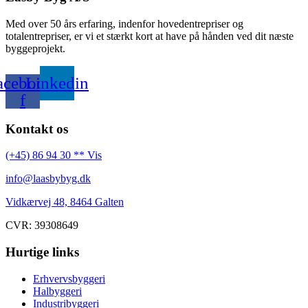
Med over 50 års erfaring, indenfor hovedentrepriser og
totalentrepriser, er vi et stærkt kort at have på hånden ved dit næste
byggeprojekt.
acebook-
Linkedin
f
Kontakt os
(+45) 86 94 30 ** Vis
info@laasbybyg.dk
Vidkærvej 48, 8464 Galten
CVR: 39308649
Hurtige links
Erhvervsbyggeri
Halbyggeri
Industribyggeri